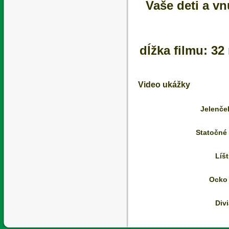
Vaše deti a vn
dĺžka filmu: 32
Video ukážky
Jelenče
Statočné 
Líšt
Ocko 
Divi