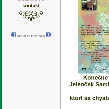
kontakt
zdieľať na facebooku
Konečne j
Jelenček Samk
ktorí sa chys