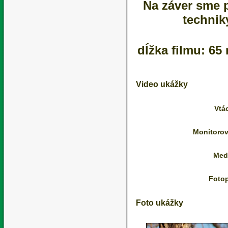
Na záver sme p
techniky
dĺžka filmu: 65
Video ukážky
Vtá
Monitorov
Med
Foto
Foto ukážky