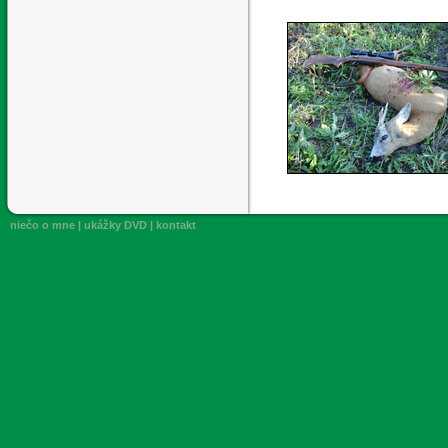
niečo o mne
|
ukážky DVD
|
kontakt