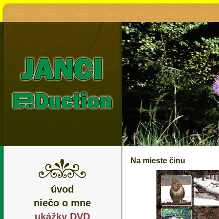
Na mieste činu
úvod
niečo o mne
ukážky DVD